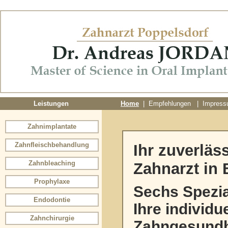
Leistungen
Home
|
Empfehlungen
|
Impres
Zahnimplantate
Zahnfleischbehandlung
Ihr zuverläs
Zahnbleaching
Zahnarzt in
Prophylaxe
Sechs Spezia
Endodontie
Ihre individu
Zahnchirurgie
Zahngesundh