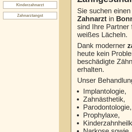
Kinderzahnarzt
Sie suchen einen
Zahnarztangst
Zahnarzt
in
Bon
sind Ihre Partner
weißes Lächeln.
Dank moderner
z
heute kein Probl
beschädigte Zähn
erhalten.
Unser Behandlun
Implantologie,
Zahnästhetik,
Parodontologie,
Prophylaxe,
Kinderzahnheil
Narkose sowie